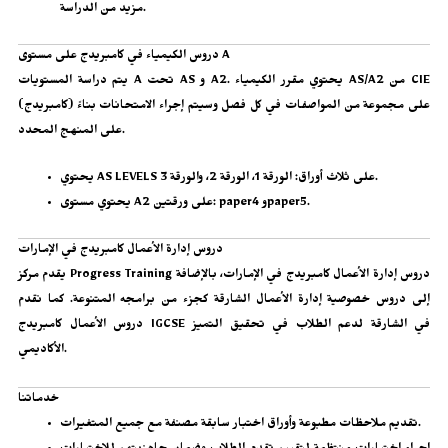
مزيد من الدراسة.
دروس الكيمياء في كامبريدج على مستوى A
يتم دراسة المستويات A تحت AS و A2. يحتوي مقرر الكيمياء AS/A2 من CIE
(كامبريدج) على مجموعة من المواصفات في كل فصل وسيتم إجراء الامتحانات بناءً
على المنهج المحدد.
يحتوي AS LEVELS على ثلاث أوراق: الورقة 1، الورقة 2، والورقة 3.
يحتوي مستوى A2 على ورقتين: paper4 وpaper5.
دروس إدارة الأعمال كامبريدج في الإمارات
دروس إدارة الأعمال كامبريدج في الإمارات
، بالإضافة
يقدم مركز Progress Training
إلى
دروس خصوصية إدارة الأعمال الشارقة
كجزء من برامجه المتنوعة. كما نقدم
دروس الأعمال كامبريدج IGCSE في الشارقة لدعم الطلاب في تحقيق التميز
الأكاديمي.
خدماتنا
تقديم ملاحظات مطبوعة وأوراق اختبار سابقة مصنفة مع جميع المتغيرات.