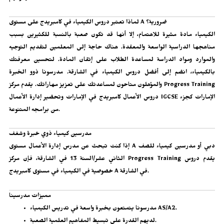
لماذا تعتبر دروس الكيمياء في كامبريدج على مستوى A ضرورية؟
الكيمياء مادة مثيرة للاهتمام، إلا أنها قد تكون صعبة بالنسبة للكثيرين بسبب
مناهجها الدراسية الواسعة والمعقدة. هناك حاجة إلى المعلمين لتقديم التوجيه
والموارد ومواد الدراسة لمساعدة الطلاب على إتقان المادة. لتحسين معرفتك
بالكيمياء، انضم إلى أفضل دروس الكيمياء في الشارقة. مدرسونا ذوو الخبرة
والمؤهلون متاحون لمساعدتك على تعزيز مهاراتك. يقدم مركز Progress Training
تحضير إدارة الأعمال IGCSE الإمارات
كجزء
دروس الأعمال كامبريدج في الإمارات
و
من برامجه المتنوعة.
مدرسين كيمياء ذوي خبرة وشغف
مدرس إدارة الأعمال مستوى A دبي
أو مدرسين كيمياء للصف
إذا كنت تبحث عن
الثاني عشر/السنة 13 في الشارقة، فإن مركز Progress Training يقدم دروس
خصوصية في الكيمياء في مستوى كامبريدج A في الشارقة.
مميزات مدرسينا
مدرسونا يتمتعون بخبرة واسعة في تدريس الكيمياء AS/A2.
لديهم القدرة على تبسيط المفاهيم العلمية الصعبة.