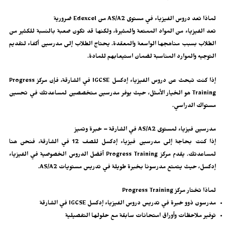
لماذا تعد دروس الفيزياء في مستوى AS/A2 من Edexcel ضرورية
تعد الفيزياء من المواد الممتعة والمثيرة، ولكنها قد تكون صعبة بالنسبة للكثير من
الطلاب بسبب مناهجها الواسعة والمعقدة. يحتاج الطلاب إلى مدرسين أكفاء لتقديم
التوجيه والموارد المناسبة لضمان استيعابهم للمادة.
إذا كنت تبحث عن دروس الفيزياء إدكسل IGCSE في الشارقة، فإن مركز Progress
Training هو الخيار الأمثل، حيث يوفر مدرسين متخصصين لمساعدتك في تحسين
مستواك الدراسي.
مدرسين فيزياء لمستوى AS/A2 في الشارقة – خبرة وتميز
إذا كنت بحاجة إلى مدرسين فيزياء إدكسل للصف 12 في الشارقة، فنحن هنا
لمساعدتك. يقدم مركز Progress Training أفضل الدروس الخصوصية في الفيزياء
إدكسل، حيث يتمتع مدرسونا بخبرة طويلة في تدريس مستويات AS/A2.
لماذا تختار مركز Progress Training
مدرسون ذوو خبرة في تدريس دروس الفيزياء إدكسل IGCSE في الشارقة
توفير ملاحظات وأوراق امتحانات سابقة مع حلولها التفصيلية