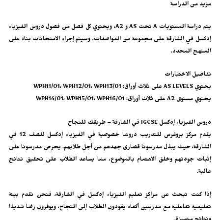
مزيد من الدراسة
يتم دراسة المستويات A تحت AS و A2، ويحتوي كل فصل من فصول دروس الفيزياء
إدكسل في الشارقة على مجموعة من المواصفات، وسيتم إجراء الامتحانات بناءً على
المنهج المحدد.
تفاصيل الاختبارات
يحتوي AS LEVELS على ثلاث أوراق: WPH11/01، WPH12/01، WPH13/01
يحتوي مستوى A2 على ثلاث أوراق: WPH14/01، WPH15/01، WPH16/01
دروس الفيزياء إدكسل IGCSE في الشارقة – طريقك للنجاح
يقدم مركز بروغرس للتدريب دروسًا خصوصية في الفيزياء إدكسل للصف 12 في
الشارقة، حيث يبذل مدرسونا قصارى جهدهم من أجل طلابهم. يحرص مدرسونا على
إثبات جودتهم وخلق الاهتمام بالموضوع، مما يساعد الطلاب على تحقيق نتائج
عالية.
إذا كنت تبحث عن مراكز تعليم الفيزياء إدكسل في الشارقة، فنحن نقدم بيئة
تعليمية تفاعلية مع مدرسين أكفاء يقودون الطلاب إلى النجاح، ويوفرون رضا شديدًا