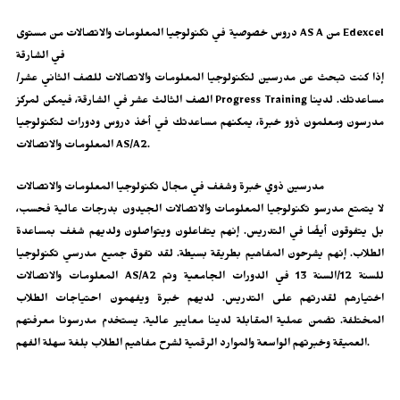
دروس خصوصية في تكنولوجيا المعلومات والاتصالات من مستوى AS A من Edexcel
في الشارقة
إذا كنت تبحث عن مدرسين لتكنولوجيا المعلومات والاتصالات للصف الثاني عشر/
الصف الثالث عشر في الشارقة، فيمكن لمركز Progress Training مساعدتك. لدينا
مدرسون ومعلمون ذوو خبرة، يمكنهم مساعدتك في أخذ دروس ودورات لتكنولوجيا
المعلومات والاتصالات AS/A2.
مدرسين ذوي خبرة وشغف في مجال تكنولوجيا المعلومات والاتصالات
لا يتمتع مدرسو تكنولوجيا المعلومات والاتصالات الجيدون بدرجات عالية فحسب،
بل يتفوقون أيضًا في التدريس. إنهم يتفاعلون ويتواصلون ولديهم شغف بمساعدة
الطلاب. إنهم يشرحون المفاهيم بطريقة بسيطة. لقد تفوق جميع مدرسي تكنولوجيا
المعلومات والاتصالات AS/A2 للسنة 12/السنة 13 في الدورات الجامعية وتم
اختيارهم لقدرتهم على التدريس. لديهم خبرة ويفهمون احتياجات الطلاب
المختلفة. تضمن عملية المقابلة لدينا معايير عالية. يستخدم مدرسونا معرفتهم
العميقة وخبرتهم الواسعة والموارد الرقمية لشرح مفاهيم الطلاب بلغة سهلة الفهم.