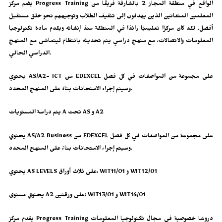
يضم مركز Progress Training الواقع في منطقة المجاز 2 بالشارقة فريقًا من
المعلمين المتفانين الذين يهدفون إلى تثقيف الطلاب وتوجيههم نحو خلق مستقبل
أفضل. لقد كان مركزًا تعليميًا رائدًا في المنطقة منذ إنشائه ويقدم مادة تكنولوجيا
المعلومات والاتصالات، مع منهج دراسي يتم تحديثه بانتظام ليتماشى مع المنهج
الدراسي الحالي.
يحتوي AS/A2- ICT من EDEXCEL على مجموعة من المواصفات في كل فصل
وسيتم إجراء الامتحانات بناءً على المنهج المحدد.
يتم دراسة المستويات A تحت AS و A2
يحتوي AS/A2 Business من EDEXCEL على مجموعة من المواصفات في كل فصل
وسيتم إجراء الامتحانات بناءً على المنهج المحدد.
يحتوي AS LEVELS على ثلاث أوراق، WIT11/01 و WIT12/01
يحتوي مستوى A2 على ورقتين: WIT13/01 و WIT14/01
يقدم مركز Progress Training دروسًا خصوصية في مجال تكنولوجيا المعلومات