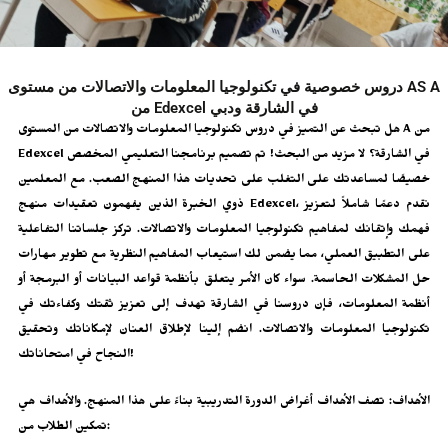
دروس خصوصية في تكنولوجيا المعلومات والاتصالات من مستوى AS A
من Edexcel في الشارقة ودبي
هل تبحث عن التميز في دروس تكنولوجيا المعلومات والاتصالات من المستوى A من
Edexcel في الشارقة؟ لا مزيد من البحث! تم تصميم برنامجنا التعليمي المخصص
خصيصًا لمساعدتك على التغلب على تحديات هذا المنهج الصعب. مع المعلمين
ذوي الخبرة الذين يفهمون تعقيدات منهج Edexcel، نقدم دعمًا شاملاً لتعزيز
فهمك وإتقانك لمفاهيم تكنولوجيا المعلومات والاتصالات. تركز جلساتنا التفاعلية
على التطبيق العملي، مما يضمن لك استيعاب المفاهيم النظرية مع تطوير مهارات
حل المشكلات الحاسمة. سواء كان الأمر يتعلق بأنظمة قواعد البيانات أو البرمجة أو
أنظمة المعلومات، فإن دروسنا في الشارقة تهدف إلى تعزيز ثقتك وكفاءتك في
تكنولوجيا المعلومات والاتصالات. انضم إلينا لإطلاق العنان لإمكاناتك وتحقيق
النجاح في امتحاناتك!
الأهداف:
تصف الأهداف أغراض الدورة التدريبية بناءً على هذا المنهج. والأهداف هي
تمكين الطلاب من: